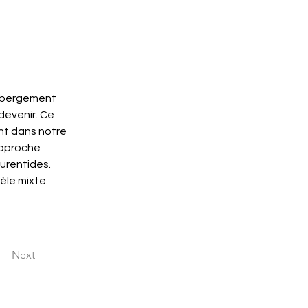
ébergement 
devenir. Ce 
nt dans notre 
approche 
aurentides. 
tèle mixte.
Next