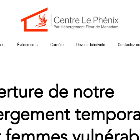
ces
Événements
Carrière
Devenir bénévole
Contactez-n
rture de notre
rgement tempora
 femmes vulnérabl