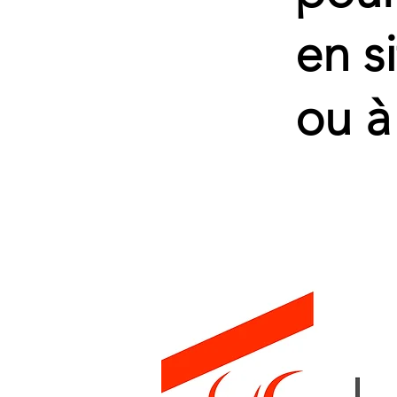
en s
ou à