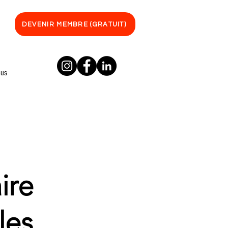
DEVENIR MEMBRE (GRATUIT)
ous
ire
es,