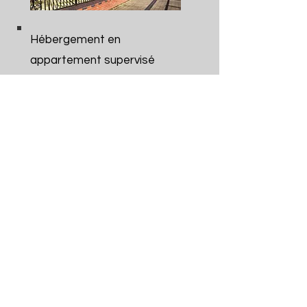
Hébergement en
appartement supervisé
incluant suivi
hebdomadaire et ponctuel
avec un intervenant SRA.
Accompagnement dans
les démarches et la
réaffiliation.